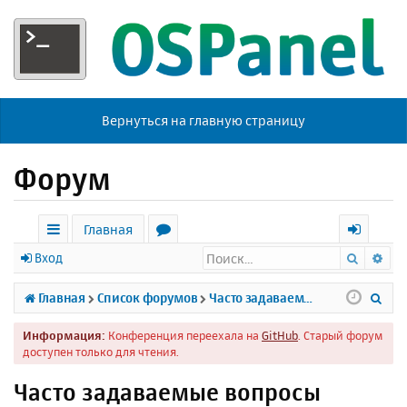
Вернуться на главную страницу
Форум
Главная
Поиск
Ра
с
о
х
Вход
ы
р
о
П
Главная
Список форумов
Часто задаваемые вопросы
л
у
д
о
Информация:
Конференция переехала на
GitHub
. Старый форум
к
м
и
доступен только для чтения.
и
ы
с
Часто задаваемые вопросы
к