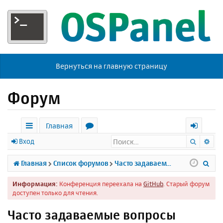
Вернуться на главную страницу
Форум
Главная
Поиск
Ра
с
о
х
Вход
ы
р
о
П
Главная
Список форумов
Часто задаваемые вопросы
л
у
д
о
Информация:
Конференция переехала на
GitHub
. Старый форум
к
м
и
доступен только для чтения.
и
ы
с
Часто задаваемые вопросы
к