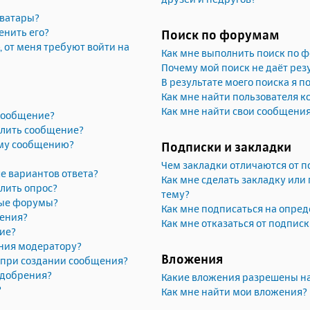
аватары?
енить его?
Поиск по форумам
, от меня требуют войти на
Как мне выполнить поиск по 
Почему мой поиск не даёт рез
В результате моего поиска я п
Как мне найти пользователя 
Как мне найти свои сообщени
 сообщение?
алить сообщение?
ему сообщению?
Подписки и закладки
Чем закладки отличаются от п
е вариантов ответа?
Как мне сделать закладку или
лить опрос?
тему?
рые форумы?
Как мне подписаться на опре
жения?
Как мне отказаться от подпис
ие?
ния модератору?
Вложения
» при создании сообщения?
одобрения?
Какие вложения разрешены н
?
Как мне найти мои вложения?