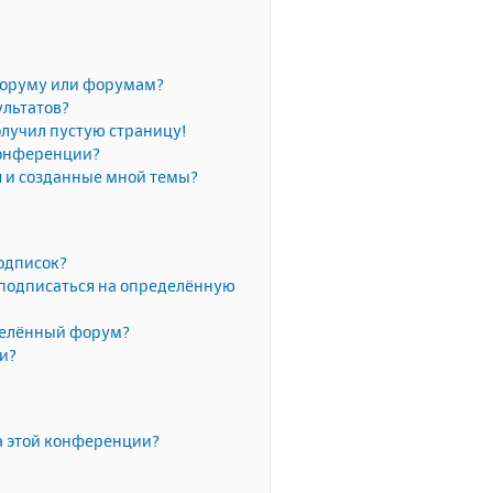
форуму или форумам?
ультатов?
олучил пустую страницу!
конференции?
я и созданные мной темы?
одписок?
 подписаться на определённую
делённый форум?
ки?
а этой конференции?