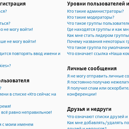
егистрация
Уровни пользователей 
ься?
Кто такие администраторы?
Кто такие модераторы?
ться?
Что такое группы пользовател
но не могу войти!
Где находятся группы и как мн
Как мне стать лидером группы
ьше не могу войти!
Почему названия некоторых г
Что такое группа по умолчани
ится повторять ввод имени и
Что означает ссылка «Наша ко
kies»?
Личные сообщения
Я не могу отправить личные 
ользователя
Я постоянно получаю нежела
?
Я получил спам или оскорбител
ени в списке «Кто сейчас на
конференции!
ремя!
Друзья и недруги
я всё равно неправильное!
Что означают списки друзей и
Как мне добавлять/удалять по
м с моим именем
друзей и недругов?