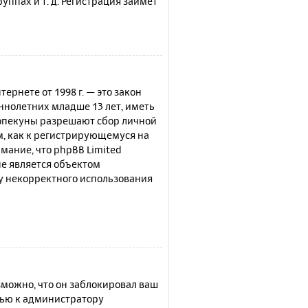
ппах и т. д. Регистрация займёт
нтернете от 1998 г. — это закон
нолетних младше 13 лет, иметь
 опекуны разрешают сбор личной
м, как к регистрирующемуся на
мание, что phpBB Limited
е является объектом
су некорректного использования
можно, что он заблокировал ваш
щью к администратору