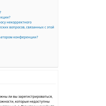
?
нкции?
росу некорректного
ких вопросов, связанных с этой
тратором конференции?
лжны ли вы зарегистрироваться,
можности, которые недоступны