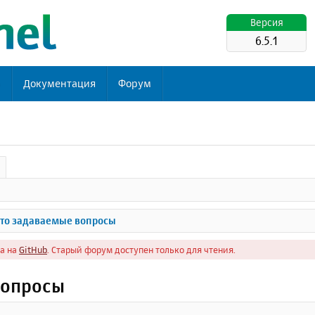
Версия
6.5.1
ь
Документация
Форум
то задаваемые вопросы
а на
GitHub
. Старый форум доступен только для чтения.
вопросы