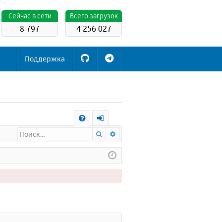
Cейчас в сети
Всего загрузок
8 797
4 256 027
Поддержка
С
Поиск
Расширенный поиск
FA
х
Q
о
д