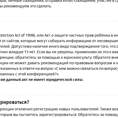
ы, личные сообщения, отправка email-сообщений, участие в гру
мы рекомендуем это сделать.
rotection Act of 1998), или Акт о защите частных прав ребёнка в и
от сайтов, которые могут собирать информацию от несовершен
телей. Допустимо наличие иного вида подтверждения того, что
их младше 13 лет. Если вы не уверены, применимо ли это к ва
ренции, обратитесь за помощью к юрисконсульту. Обратите вни
ции не может давать рекомендаций по правовым вопросам и н
казанных в ответе на вопрос «С кем можно связаться по вопро
язанных с этой конференцией?».
сии данный акт не имеет юридической силы.
.
трироваться?
енции отключил регистрацию новых пользователей. Также воз
которым вы пытаетесь зарегистрироваться. Обратитесь за помо