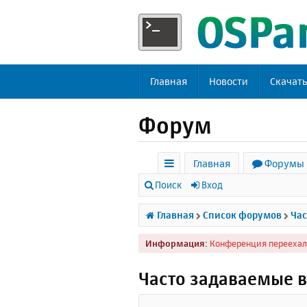
Главная
Новости
Скачат
Форум
Главная
Форумы
с
Поиск
Вход
ы
Главная
Список форумов
Час
л
Информация:
Конференция переехал
к
и
Часто задаваемые 