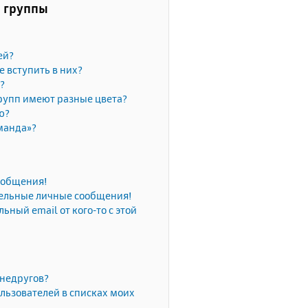
и группы
ей?
е вступить в них?
?
рупп имеют разные цвета?
ю?
манда»?
сообщения!
тельные личные сообщения!
ьный email от кого-то с этой
 недругов?
льзователей в списках моих