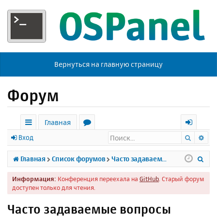
Вернуться на главную страницу
Форум
Главная
Поиск
Ра
с
о
х
Вход
ы
р
о
П
Главная
Список форумов
Часто задаваемые вопросы
л
у
д
о
Информация:
Конференция переехала на
GitHub
. Старый форум
к
м
и
доступен только для чтения.
и
ы
с
Часто задаваемые вопросы
к