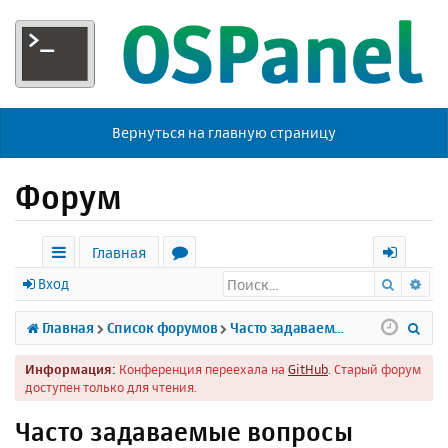
Вернуться на главную страницу
Форум
Главная
Поиск
Ра
с
о
х
Вход
ы
р
о
П
Главная
Список форумов
Часто задаваемые вопросы
л
у
д
о
Информация:
Конференция переехала на
GitHub
. Старый форум
к
м
и
доступен только для чтения.
и
ы
с
Часто задаваемые вопросы
к