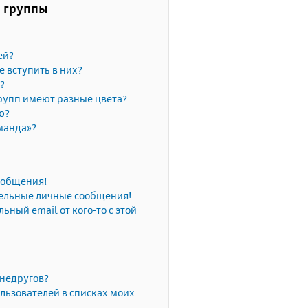
и группы
ей?
е вступить в них?
?
рупп имеют разные цвета?
ю?
манда»?
сообщения!
тельные личные сообщения!
ьный email от кого-то с этой
 недругов?
льзователей в списках моих