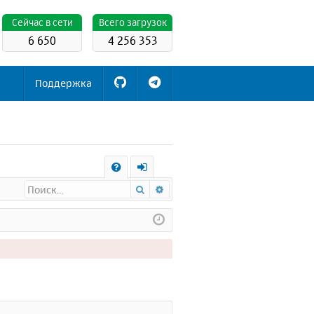
Cейчас в сети
Всего загрузок
6 650
4 256 353
Поддержка
С
Поиск
Расширенный поиск
FA
х
Q
о
д