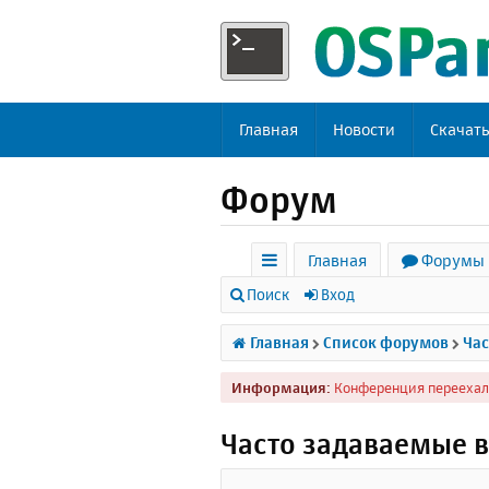
Главная
Новости
Скачат
Форум
Главная
Форумы
с
Поиск
Вход
ы
Главная
Список форумов
Час
л
Информация:
Конференция переехал
к
и
Часто задаваемые 