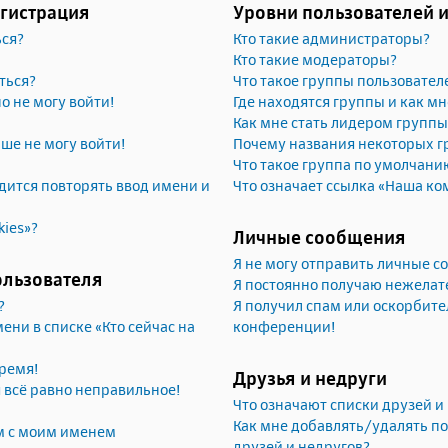
егистрация
Уровни пользователей 
ься?
Кто такие администраторы?
Кто такие модераторы?
ться?
Что такое группы пользовател
но не могу войти!
Где находятся группы и как мн
Как мне стать лидером группы
ьше не могу войти!
Почему названия некоторых г
Что такое группа по умолчани
ится повторять ввод имени и
Что означает ссылка «Наша ко
kies»?
Личные сообщения
Я не могу отправить личные 
ользователя
Я постоянно получаю нежела
?
Я получил спам или оскорбител
ени в списке «Кто сейчас на
конференции!
ремя!
Друзья и недруги
я всё равно неправильное!
Что означают списки друзей и
Как мне добавлять/удалять по
м с моим именем
друзей и недругов?