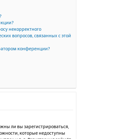
?
нкции?
росу некорректного
ких вопросов, связанных с этой
тратором конференции?
лжны ли вы зарегистрироваться,
можности, которые недоступны