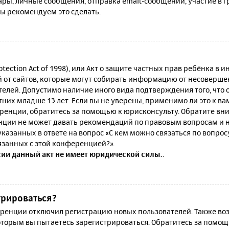
ы, личные сообщения, отправка email-сообщений, участие в гру
мы рекомендуем это сделать.
rotection Act of 1998), или Акт о защите частных прав ребёнка в и
от сайтов, которые могут собирать информацию от несовершен
телей. Допустимо наличие иного вида подтверждения того, что
их младше 13 лет. Если вы не уверены, применимо ли это к ва
ренции, обратитесь за помощью к юрисконсульту. Обратите вни
ции не может давать рекомендаций по правовым вопросам и н
казанных в ответе на вопрос «С кем можно связаться по вопро
язанных с этой конференцией?».
сии данный акт не имеет юридической силы.
.
трироваться?
енции отключил регистрацию новых пользователей. Также воз
которым вы пытаетесь зарегистрироваться. Обратитесь за помо