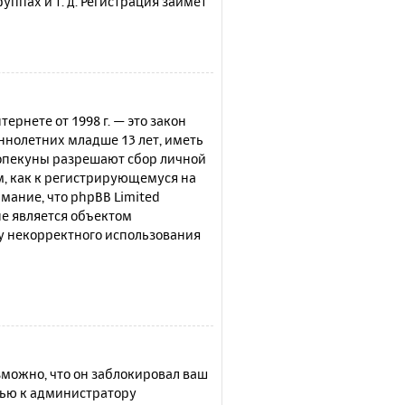
ппах и т. д. Регистрация займёт
нтернете от 1998 г. — это закон
нолетних младше 13 лет, иметь
 опекуны разрешают сбор личной
м, как к регистрирующемуся на
мание, что phpBB Limited
е является объектом
су некорректного использования
можно, что он заблокировал ваш
щью к администратору