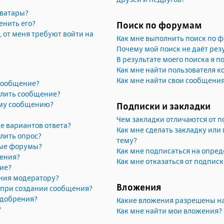
аватары?
енить его?
Поиск по форумам
, от меня требуют войти на
Как мне выполнить поиск по 
Почему мой поиск не даёт рез
В результате моего поиска я п
Как мне найти пользователя 
Как мне найти свои сообщени
 сообщение?
алить сообщение?
ему сообщению?
Подписки и закладки
Чем закладки отличаются от п
е вариантов ответа?
Как мне сделать закладку или
лить опрос?
тему?
рые форумы?
Как мне подписаться на опре
жения?
Как мне отказаться от подпис
ие?
ния модератору?
Вложения
» при создании сообщения?
одобрения?
Какие вложения разрешены н
?
Как мне найти мои вложения?