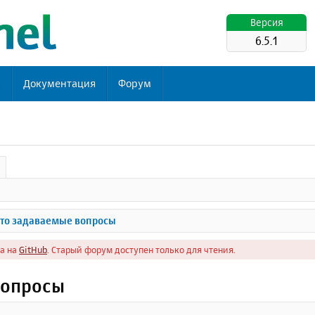
Версия
6.5.1
ь
Документация
Форум
то задаваемые вопросы
а на
GitHub
. Старый форум доступен только для чтения.
вопросы