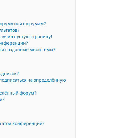
форуму или форумам?
ультатов?
олучил пустую страницу!
конференции?
я и созданные мной темы?
одписок?
 подписаться на определённую
делённый форум?
ки?
а этой конференции?