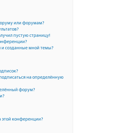
форуму или форумам?
ультатов?
олучил пустую страницу!
конференции?
я и созданные мной темы?
одписок?
 подписаться на определённую
делённый форум?
ки?
а этой конференции?