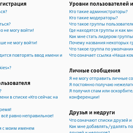
егистрация
Уровни пользователей 
ься?
Кто такие администраторы?
Кто такие модераторы?
ться?
Что такое группы пользовател
но не могу войти!
Где находятся группы и как мн
Как мне стать лидером группы
ьше не могу войти!
Почему названия некоторых г
Что такое группа по умолчани
ится повторять ввод имени и
Что означает ссылка «Наша ко
kies»?
Личные сообщения
Я не могу отправить личные 
ользователя
Я постоянно получаю нежела
?
Я получил спам или оскорбител
ени в списке «Кто сейчас на
конференции!
ремя!
Друзья и недруги
я всё равно неправильное!
Что означают списки друзей и
Как мне добавлять/удалять по
м с моим именем
друзей и недругов?