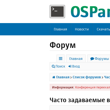
Главная
Новости
Скачат
Форум
Главная
Форумы
с
Поиск
Вход
ы
Главная
Список форумов
Час
л
Информация:
Конференция переехал
к
и
Часто задаваемые 