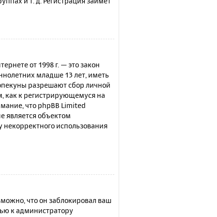
ппах и т. д. Регистрация займёт
нтернете от 1998 г. — это закон
нолетних младше 13 лет, иметь
 опекуны разрешают сбор личной
м, как к регистрирующемуся на
мание, что phpBB Limited
е является объектом
су некорректного использования
можно, что он заблокировал ваш
щью к администратору