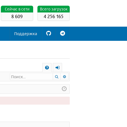
Cейчас в сети
Всего загрузок
8 609
4 256 165
Поддержка
С
Поиск
Расширенный поиск
FA
х
Q
о
д