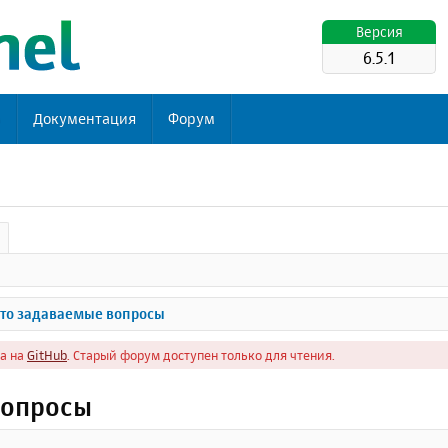
Версия
6.5.1
ь
Документация
Форум
то задаваемые вопросы
а на
GitHub
. Старый форум доступен только для чтения.
вопросы