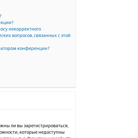
?
нкции?
росу некорректного
ких вопросов, связанных с этой
тратором конференции?
лжны ли вы зарегистрироваться,
можности, которые недоступны