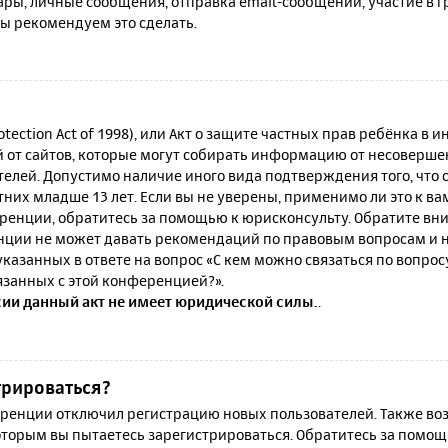
ы, личные сообщения, отправка email-сообщений, участие в гру
мы рекомендуем это сделать.
rotection Act of 1998), или Акт о защите частных прав ребёнка в и
от сайтов, которые могут собирать информацию от несовершен
телей. Допустимо наличие иного вида подтверждения того, что
их младше 13 лет. Если вы не уверены, применимо ли это к ва
ренции, обратитесь за помощью к юрисконсульту. Обратите вни
ции не может давать рекомендаций по правовым вопросам и н
казанных в ответе на вопрос «С кем можно связаться по вопро
язанных с этой конференцией?».
сии данный акт не имеет юридической силы.
.
трироваться?
енции отключил регистрацию новых пользователей. Также воз
которым вы пытаетесь зарегистрироваться. Обратитесь за помо