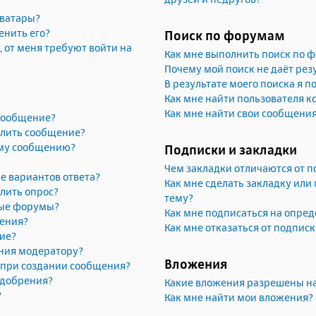
аватары?
енить его?
Поиск по форумам
, от меня требуют войти на
Как мне выполнить поиск по 
Почему мой поиск не даёт рез
В результате моего поиска я п
Как мне найти пользователя 
Как мне найти свои сообщени
 сообщение?
алить сообщение?
ему сообщению?
Подписки и закладки
Чем закладки отличаются от п
е вариантов ответа?
Как мне сделать закладку или
лить опрос?
тему?
рые форумы?
Как мне подписаться на опре
жения?
Как мне отказаться от подпис
ие?
ния модератору?
Вложения
» при создании сообщения?
одобрения?
Какие вложения разрешены н
?
Как мне найти мои вложения?