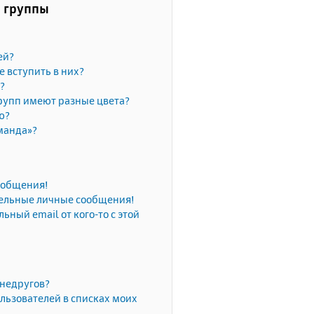
и группы
ей?
е вступить в них?
?
рупп имеют разные цвета?
ю?
манда»?
сообщения!
тельные личные сообщения!
ьный email от кого-то с этой
 недругов?
льзователей в списках моих