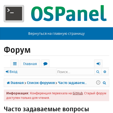
Вернуться на главную страницу
Форум
Главная
Поиск
Ра
с
о
х
Вход
ы
р
о
П
Главная
Список форумов
Часто задаваемые вопросы
л
у
д
о
Информация:
Конференция переехала на
GitHub
. Старый форум
к
м
и
доступен только для чтения.
и
ы
с
Часто задаваемые вопросы
к