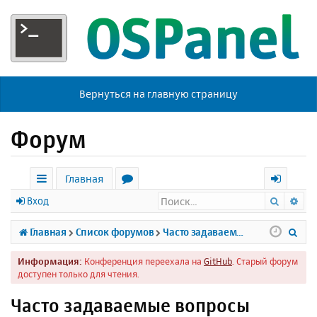
Вернуться на главную страницу
Форум
Главная
Поиск
Ра
с
о
х
Вход
ы
р
о
П
Главная
Список форумов
Часто задаваемые вопросы
л
у
д
о
Информация:
Конференция переехала на
GitHub
. Старый форум
к
м
и
доступен только для чтения.
и
ы
с
Часто задаваемые вопросы
к