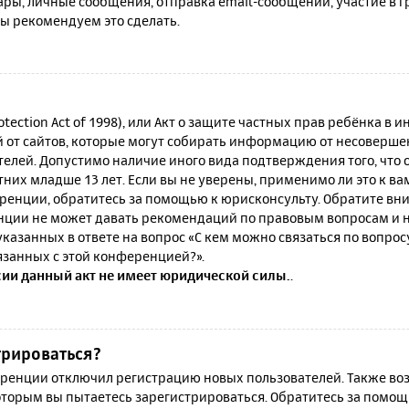
ы, личные сообщения, отправка email-сообщений, участие в гру
мы рекомендуем это сделать.
rotection Act of 1998), или Акт о защите частных прав ребёнка в и
от сайтов, которые могут собирать информацию от несовершен
телей. Допустимо наличие иного вида подтверждения того, что
их младше 13 лет. Если вы не уверены, применимо ли это к ва
ренции, обратитесь за помощью к юрисконсульту. Обратите вни
ции не может давать рекомендаций по правовым вопросам и н
казанных в ответе на вопрос «С кем можно связаться по вопро
язанных с этой конференцией?».
сии данный акт не имеет юридической силы.
.
трироваться?
енции отключил регистрацию новых пользователей. Также воз
которым вы пытаетесь зарегистрироваться. Обратитесь за помо