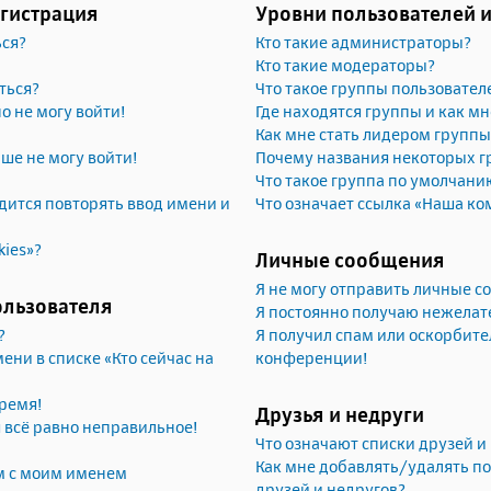
егистрация
Уровни пользователей 
ься?
Кто такие администраторы?
Кто такие модераторы?
ться?
Что такое группы пользовател
но не могу войти!
Где находятся группы и как мн
Как мне стать лидером группы
ьше не могу войти!
Почему названия некоторых г
Что такое группа по умолчани
ится повторять ввод имени и
Что означает ссылка «Наша ко
kies»?
Личные сообщения
Я не могу отправить личные 
ользователя
Я постоянно получаю нежела
?
Я получил спам или оскорбител
ени в списке «Кто сейчас на
конференции!
ремя!
Друзья и недруги
я всё равно неправильное!
Что означают списки друзей и
Как мне добавлять/удалять по
м с моим именем
друзей и недругов?