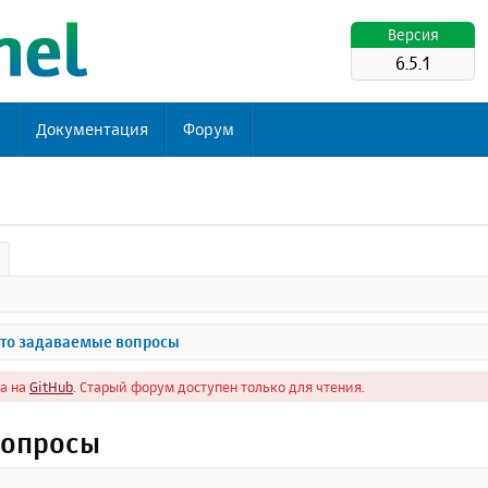
Версия
6.5.1
ь
Документация
Форум
то задаваемые вопросы
а на
GitHub
. Старый форум доступен только для чтения.
вопросы