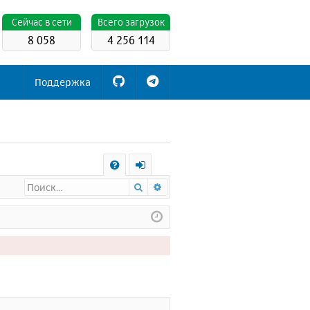
Cейчас в сети
Всего загрузок
8 058
4 256 114
Поддержка
С
Поиск
Расширенный поиск
FA
х
Q
о
д