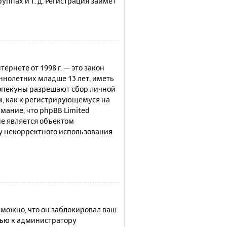
ппах и т. д. Регистрация займёт
нтернете от 1998 г. — это закон
нолетних младше 13 лет, иметь
 опекуны разрешают сбор личной
м, как к регистрирующемуся на
мание, что phpBB Limited
е является объектом
су некорректного использования
можно, что он заблокировал ваш
щью к администратору