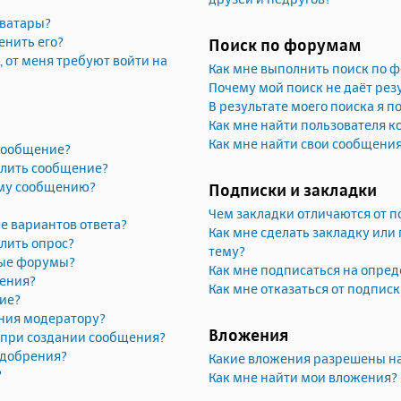
аватары?
енить его?
Поиск по форумам
, от меня требуют войти на
Как мне выполнить поиск по 
Почему мой поиск не даёт рез
В результате моего поиска я п
Как мне найти пользователя 
Как мне найти свои сообщени
 сообщение?
алить сообщение?
ему сообщению?
Подписки и закладки
Чем закладки отличаются от п
е вариантов ответа?
Как мне сделать закладку или
лить опрос?
тему?
рые форумы?
Как мне подписаться на опре
жения?
Как мне отказаться от подпис
ие?
ния модератору?
Вложения
» при создании сообщения?
одобрения?
Какие вложения разрешены н
?
Как мне найти мои вложения?