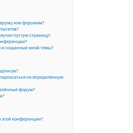
форуму или форумам?
ультатов?
олучил пустую страницу!
конференции?
я и созданные мной темы?
одписок?
 подписаться на определённую
делённый форум?
ки?
а этой конференции?