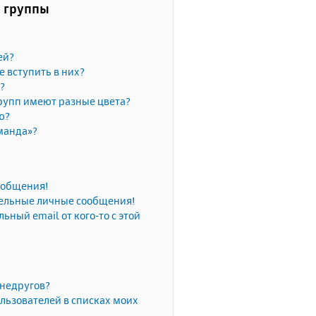
и группы
ей?
е вступить в них?
?
рупп имеют разные цвета?
ю?
манда»?
сообщения!
тельные личные сообщения!
ьный email от кого-то с этой
 недругов?
льзователей в списках моих