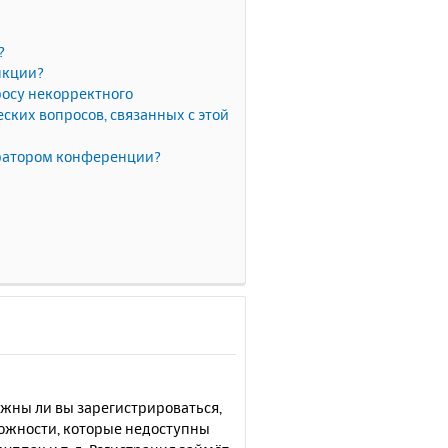
?
нкции?
росу некорректного
ких вопросов, связанных с этой
тратором конференции?
лжны ли вы зарегистрироваться,
можности, которые недоступны