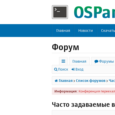
Главная
Новости
Скачат
Форум
Главная
Форумы
с
Поиск
Вход
ы
Главная
Список форумов
Час
л
Информация:
Конференция переехал
к
и
Часто задаваемые 