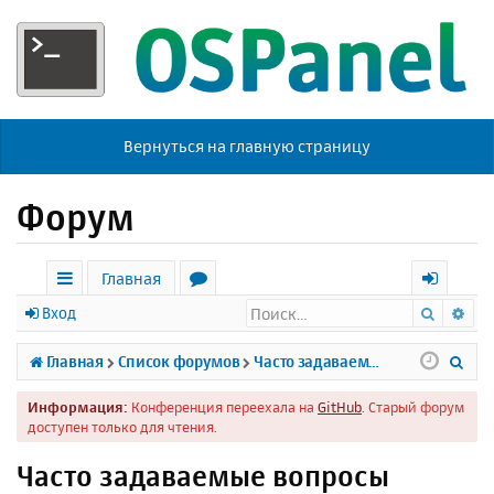
Вернуться на главную страницу
Форум
Главная
Поиск
Ра
с
о
х
Вход
ы
р
о
П
Главная
Список форумов
Часто задаваемые вопросы
л
у
д
о
Информация:
Конференция переехала на
GitHub
. Старый форум
к
м
и
доступен только для чтения.
и
ы
с
Часто задаваемые вопросы
к