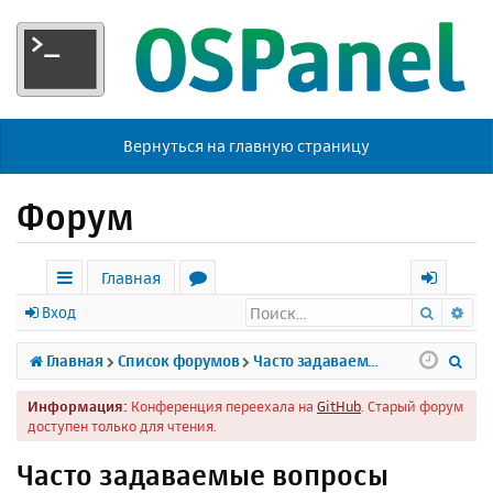
Вернуться на главную страницу
Форум
Главная
Поиск
Ра
с
о
х
Вход
ы
р
о
П
Главная
Список форумов
Часто задаваемые вопросы
л
у
д
о
Информация:
Конференция переехала на
GitHub
. Старый форум
к
м
и
доступен только для чтения.
и
ы
с
Часто задаваемые вопросы
к