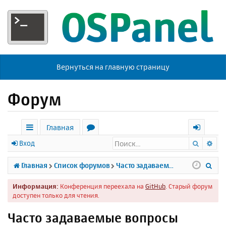
Вернуться на главную страницу
Форум
Главная
Поиск
Ра
с
о
х
Вход
ы
р
о
П
Главная
Список форумов
Часто задаваемые вопросы
л
у
д
о
Информация:
Конференция переехала на
GitHub
. Старый форум
к
м
и
доступен только для чтения.
и
ы
с
Часто задаваемые вопросы
к