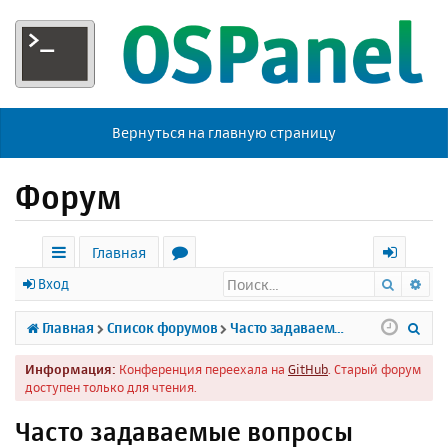
Вернуться на главную страницу
Форум
Главная
Поиск
Ра
с
о
х
Вход
ы
р
о
П
Главная
Список форумов
Часто задаваемые вопросы
л
у
д
о
Информация:
Конференция переехала на
GitHub
. Старый форум
к
м
и
доступен только для чтения.
и
ы
с
Часто задаваемые вопросы
к