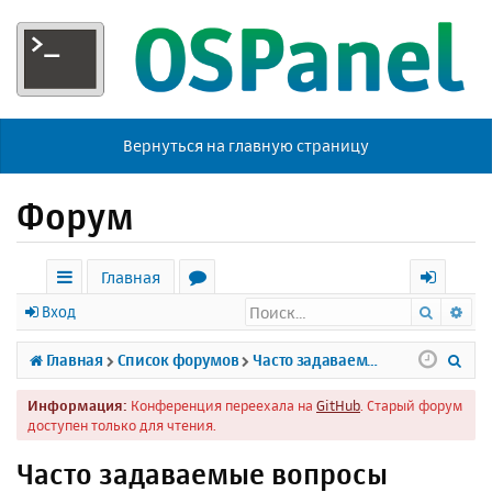
Вернуться на главную страницу
Форум
Главная
Поиск
Ра
с
о
х
Вход
ы
р
о
П
Главная
Список форумов
Часто задаваемые вопросы
л
у
д
о
Информация:
Конференция переехала на
GitHub
. Старый форум
к
м
и
доступен только для чтения.
и
ы
с
Часто задаваемые вопросы
к