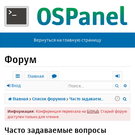
Вернуться на главную страницу
Форум
Главная
Поиск
Ра
с
о
х
Вход
ы
р
о
П
Главная
Список форумов
Часто задаваемые вопросы
л
у
д
о
Информация:
Конференция переехала на
GitHub
. Старый форум
к
м
и
доступен только для чтения.
и
ы
с
Часто задаваемые вопросы
к