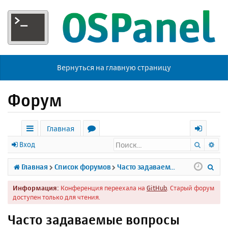
Вернуться на главную страницу
Форум
Главная
Поиск
Ра
с
о
х
Вход
ы
р
о
П
Главная
Список форумов
Часто задаваемые вопросы
л
у
д
о
Информация:
Конференция переехала на
GitHub
. Старый форум
к
м
и
доступен только для чтения.
и
ы
с
Часто задаваемые вопросы
к