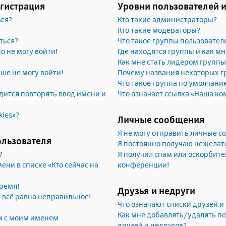
егистрация
Уровни пользователей 
ься?
Кто такие администраторы?
Кто такие модераторы?
ться?
Что такое группы пользовател
но не могу войти!
Где находятся группы и как мн
Как мне стать лидером группы
ьше не могу войти!
Почему названия некоторых г
Что такое группа по умолчани
ится повторять ввод имени и
Что означает ссылка «Наша ко
kies»?
Личные сообщения
Я не могу отправить личные 
ользователя
Я постоянно получаю нежела
?
Я получил спам или оскорбител
ени в списке «Кто сейчас на
конференции!
ремя!
Друзья и недруги
я всё равно неправильное!
Что означают списки друзей и
Как мне добавлять/удалять по
м с моим именем
друзей и недругов?