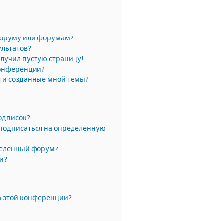
форуму или форумам?
ультатов?
олучил пустую страницу!
конференции?
я и созданные мной темы?
одписок?
 подписаться на определённую
делённый форум?
ки?
а этой конференции?