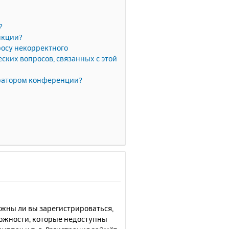
?
нкции?
росу некорректного
ких вопросов, связанных с этой
тратором конференции?
лжны ли вы зарегистрироваться,
можности, которые недоступны