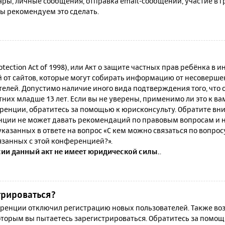
ы, личные сообщения, отправка email-сообщений, участие в гру
мы рекомендуем это сделать.
rotection Act of 1998), или Акт о защите частных прав ребёнка в и
от сайтов, которые могут собирать информацию от несовершен
телей. Допустимо наличие иного вида подтверждения того, что
их младше 13 лет. Если вы не уверены, применимо ли это к ва
ренции, обратитесь за помощью к юрисконсульту. Обратите вни
ции не может давать рекомендаций по правовым вопросам и н
казанных в ответе на вопрос «С кем можно связаться по вопро
язанных с этой конференцией?».
сии данный акт не имеет юридической силы.
.
трироваться?
енции отключил регистрацию новых пользователей. Также воз
которым вы пытаетесь зарегистрироваться. Обратитесь за помо