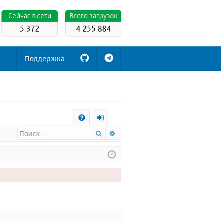
Cейчас в сети
Всего загрузок
5 372
4 255 884
Поддержка
С
Поиск
Расширенный поиск
FA
х
Q
о
д