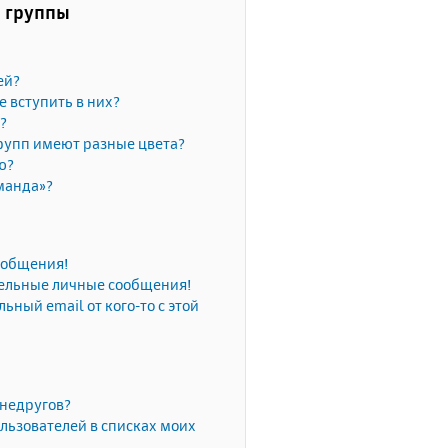
и группы
ей?
е вступить в них?
?
рупп имеют разные цвета?
ю?
манда»?
сообщения!
тельные личные сообщения!
ьный email от кого-то с этой
 недругов?
льзователей в списках моих