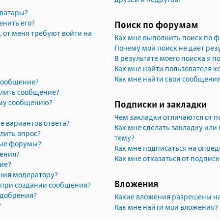
аватары?
енить его?
Поиск по форумам
, от меня требуют войти на
Как мне выполнить поиск по 
Почему мой поиск не даёт рез
В результате моего поиска я п
Как мне найти пользователя 
Как мне найти свои сообщени
 сообщение?
алить сообщение?
ему сообщению?
Подписки и закладки
Чем закладки отличаются от п
е вариантов ответа?
Как мне сделать закладку или
лить опрос?
тему?
рые форумы?
Как мне подписаться на опре
жения?
Как мне отказаться от подпис
ие?
ния модератору?
Вложения
» при создании сообщения?
одобрения?
Какие вложения разрешены н
?
Как мне найти мои вложения?