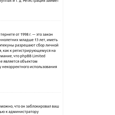
ппах и т. д. Регистрация займёт
нтернете от 1998 г. — это закон
нолетних младше 13 лет, иметь
 опекуны разрешают сбор личной
м, как к регистрирующемуся на
мание, что phpBB Limited
е является объектом
су некорректного использования
можно, что он заблокировал ваш
щью к администратору