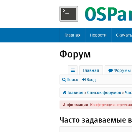
Главная
Новости
Скачат
Форум
Главная
Форумы
с
Поиск
Вход
ы
Главная
Список форумов
Час
л
Информация:
Конференция переехал
к
и
Часто задаваемые 