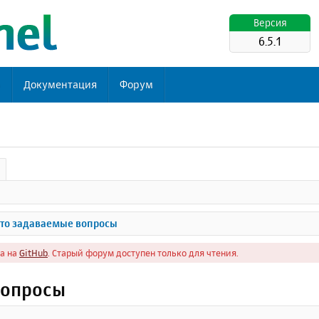
Версия
6.5.1
ь
Документация
Форум
то задаваемые вопросы
а на
GitHub
. Старый форум доступен только для чтения.
вопросы