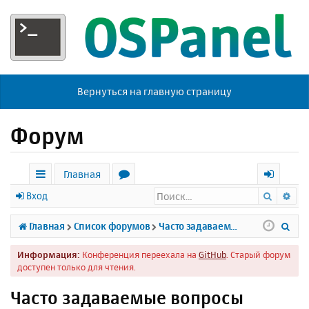
Вернуться на главную страницу
Форум
Главная
Поиск
Ра
с
о
х
Вход
ы
р
о
П
Главная
Список форумов
Часто задаваемые вопросы
л
у
д
о
Информация:
Конференция переехала на
GitHub
. Старый форум
к
м
и
доступен только для чтения.
и
ы
с
Часто задаваемые вопросы
к