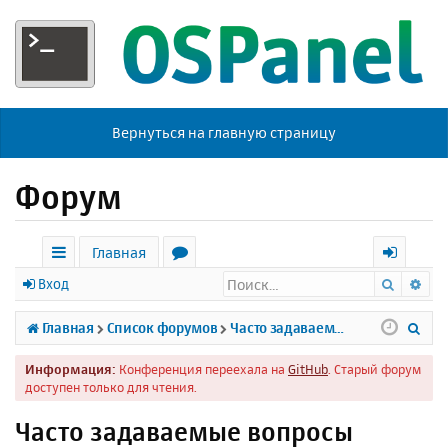
Вернуться на главную страницу
Форум
Главная
Поиск
Ра
с
о
х
Вход
ы
р
о
П
Главная
Список форумов
Часто задаваемые вопросы
л
у
д
о
Информация:
Конференция переехала на
GitHub
. Старый форум
к
м
и
доступен только для чтения.
и
ы
с
Часто задаваемые вопросы
к