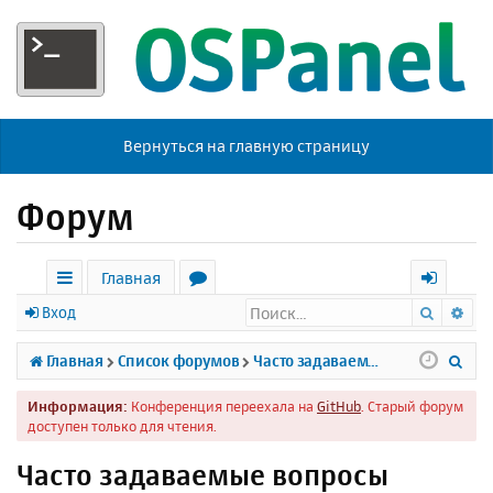
Вернуться на главную страницу
Форум
Главная
Поиск
Ра
с
о
х
Вход
ы
р
о
П
Главная
Список форумов
Часто задаваемые вопросы
л
у
д
о
Информация:
Конференция переехала на
GitHub
. Старый форум
к
м
и
доступен только для чтения.
и
ы
с
Часто задаваемые вопросы
к