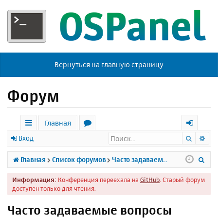
Вернуться на главную страницу
Форум
Главная
Поиск
Ра
с
о
х
Вход
ы
р
о
П
Главная
Список форумов
Часто задаваемые вопросы
л
у
д
о
Информация:
Конференция переехала на
GitHub
. Старый форум
к
м
и
доступен только для чтения.
и
ы
с
Часто задаваемые вопросы
к