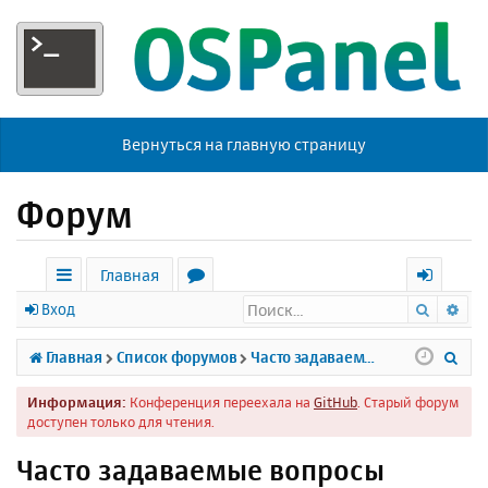
Вернуться на главную страницу
Форум
Главная
Поиск
Ра
с
о
х
Вход
ы
р
о
П
Главная
Список форумов
Часто задаваемые вопросы
л
у
д
о
Информация:
Конференция переехала на
GitHub
. Старый форум
к
м
и
доступен только для чтения.
и
ы
с
Часто задаваемые вопросы
к