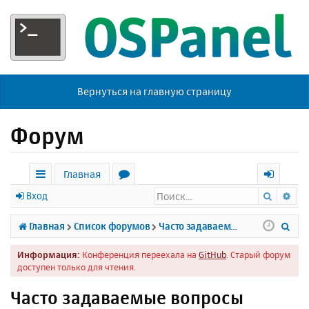
Вернуться на главную страницу
Форум
Главная
Поиск
Ра
с
о
х
Вход
ы
р
о
П
Главная
Список форумов
Часто задаваемые вопросы
л
у
д
о
Информация:
Конференция переехала на
GitHub
. Старый форум
к
м
и
доступен только для чтения.
и
ы
с
Часто задаваемые вопросы
к