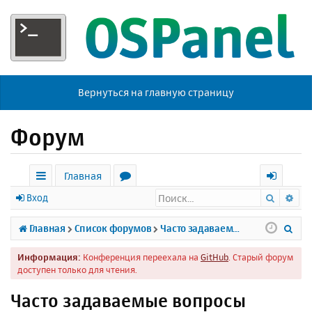
Вернуться на главную страницу
Форум
Главная
Поиск
Ра
с
о
х
Вход
ы
р
о
П
Главная
Список форумов
Часто задаваемые вопросы
л
у
д
о
Информация:
Конференция переехала на
GitHub
. Старый форум
к
м
и
доступен только для чтения.
и
ы
с
Часто задаваемые вопросы
к