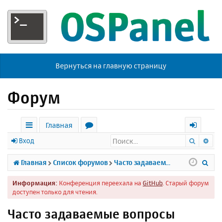
Вернуться на главную страницу
Форум
Главная
Поиск
Ра
с
о
х
Вход
ы
р
о
П
Главная
Список форумов
Часто задаваемые вопросы
л
у
д
о
Информация:
Конференция переехала на
GitHub
. Старый форум
к
м
и
доступен только для чтения.
и
ы
с
Часто задаваемые вопросы
к