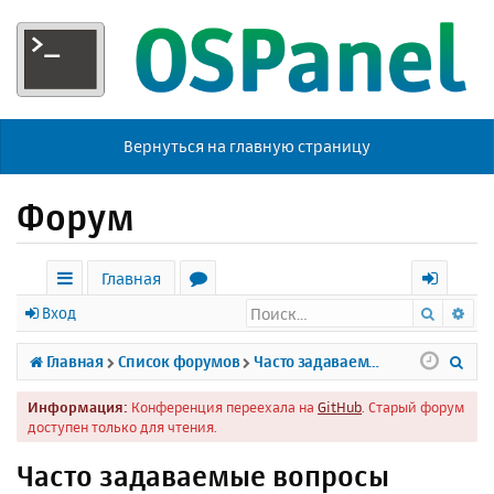
Вернуться на главную страницу
Форум
Главная
Поиск
Ра
с
о
х
Вход
ы
р
о
П
Главная
Список форумов
Часто задаваемые вопросы
л
у
д
о
Информация:
Конференция переехала на
GitHub
. Старый форум
к
м
и
доступен только для чтения.
и
ы
с
Часто задаваемые вопросы
к