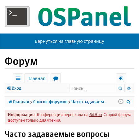
Вернуться на главную страницу
Форум
Главная
Поиск
Ра
с
о
х
Вход
ы
р
о
П
Главная
Список форумов
Часто задаваемые вопросы
л
у
д
о
Информация:
Конференция переехала на
GitHub
. Старый форум
к
м
и
доступен только для чтения.
и
ы
с
Часто задаваемые вопросы
к