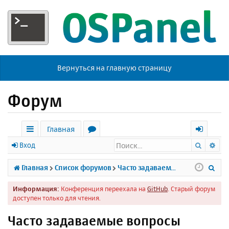
Вернуться на главную страницу
Форум
Главная
Поиск
Ра
с
о
х
Вход
ы
р
о
П
Главная
Список форумов
Часто задаваемые вопросы
л
у
д
о
Информация:
Конференция переехала на
GitHub
. Старый форум
к
м
и
доступен только для чтения.
и
ы
с
Часто задаваемые вопросы
к