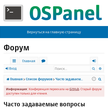
Вернуться на главную страницу
Форум
Главная
Поиск
Ра
с
о
х
Вход
ы
р
о
П
Главная
Список форумов
Часто задаваемые вопросы
л
у
д
о
Информация:
Конференция переехала на
GitHub
. Старый форум
к
м
и
доступен только для чтения.
и
ы
с
Часто задаваемые вопросы
к