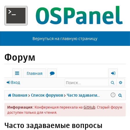
Вернуться на главную страницу
Форум
Главная
Поиск
Ра
с
о
х
Вход
ы
р
о
П
Главная
Список форумов
Часто задаваемые вопросы
л
у
д
о
Информация:
Конференция переехала на
GitHub
. Старый форум
к
м
и
доступен только для чтения.
и
ы
с
Часто задаваемые вопросы
к