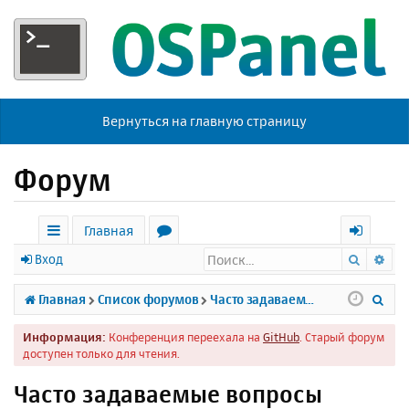
Вернуться на главную страницу
Форум
Главная
Поиск
Ра
с
о
х
Вход
ы
р
о
П
Главная
Список форумов
Часто задаваемые вопросы
л
у
д
о
Информация:
Конференция переехала на
GitHub
. Старый форум
к
м
и
доступен только для чтения.
и
ы
с
Часто задаваемые вопросы
к