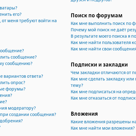
аватары?
енить его?
Поиск по форумам
, от меня требуют войти на
Как мне выполнить поиск по 
Почему мой поиск не даёт рез
В результате моего поиска я п
Как мне найти пользователя 
Как мне найти свои сообщени
 сообщение?
алить сообщение?
ему сообщению?
Подписки и закладки
Чем закладки отличаются от п
е вариантов ответа?
Как мне сделать закладку или
лить опрос?
тему?
рые форумы?
Как мне подписаться на опре
жения?
Как мне отказаться от подпис
ие?
ния модератору?
Вложения
» при создании сообщения?
одобрения?
Какие вложения разрешены н
?
Как мне найти мои вложения?