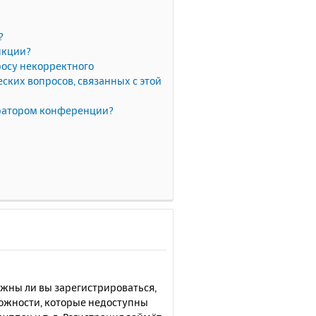
?
нкции?
росу некорректного
ких вопросов, связанных с этой
тратором конференции?
лжны ли вы зарегистрироваться,
можности, которые недоступны