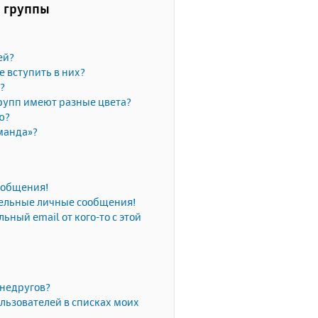
и группы
ей?
е вступить в них?
?
рупп имеют разные цвета?
ю?
манда»?
сообщения!
тельные личные сообщения!
ьный email от кого-то с этой
 недругов?
льзователей в списках моих