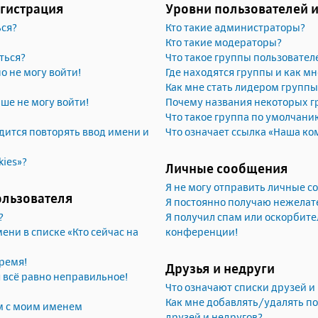
егистрация
Уровни пользователей 
ься?
Кто такие администраторы?
Кто такие модераторы?
ться?
Что такое группы пользовател
но не могу войти!
Где находятся группы и как мн
Как мне стать лидером группы
ьше не могу войти!
Почему названия некоторых г
Что такое группа по умолчани
ится повторять ввод имени и
Что означает ссылка «Наша ко
kies»?
Личные сообщения
Я не могу отправить личные 
ользователя
Я постоянно получаю нежела
?
Я получил спам или оскорбител
ени в списке «Кто сейчас на
конференции!
ремя!
Друзья и недруги
я всё равно неправильное!
Что означают списки друзей и
Как мне добавлять/удалять по
м с моим именем
друзей и недругов?