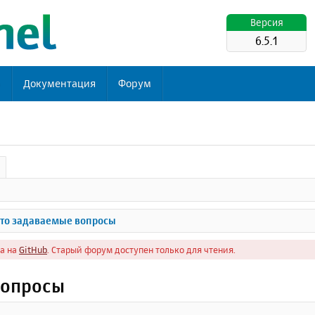
Версия
6.5.1
ь
Документация
Форум
то задаваемые вопросы
а на
GitHub
. Старый форум доступен только для чтения.
вопросы