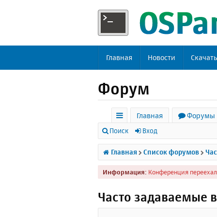
Главная
Новости
Скачат
Форум
Главная
Форумы
с
Поиск
Вход
ы
Главная
Список форумов
Час
л
Информация:
Конференция переехал
к
и
Часто задаваемые 