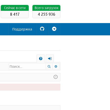
Cейчас в сети
Всего загрузок
8 417
4 255 936
Поддержка
С
Поиск
Расширенный поиск
FA
х
Q
о
д