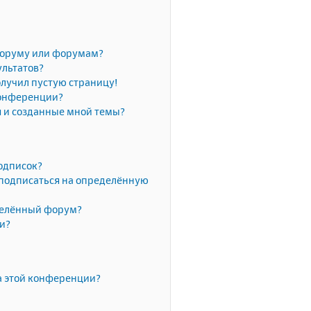
форуму или форумам?
ультатов?
олучил пустую страницу!
конференции?
я и созданные мной темы?
одписок?
 подписаться на определённую
делённый форум?
ки?
а этой конференции?