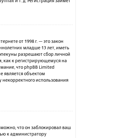
ппах и т. д. Регистрация займёт
нтернете от 1998 г. — это закон
нолетних младше 13 лет, иметь
 опекуны разрешают сбор личной
м, как к регистрирующемуся на
мание, что phpBB Limited
е является объектом
су некорректного использования
можно, что он заблокировал ваш
щью к администратору