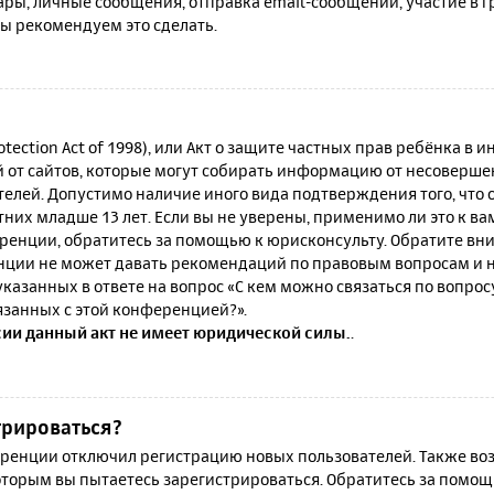
ы, личные сообщения, отправка email-сообщений, участие в гру
мы рекомендуем это сделать.
rotection Act of 1998), или Акт о защите частных прав ребёнка в и
от сайтов, которые могут собирать информацию от несовершен
телей. Допустимо наличие иного вида подтверждения того, что
их младше 13 лет. Если вы не уверены, применимо ли это к ва
ренции, обратитесь за помощью к юрисконсульту. Обратите вни
ции не может давать рекомендаций по правовым вопросам и н
казанных в ответе на вопрос «С кем можно связаться по вопро
язанных с этой конференцией?».
сии данный акт не имеет юридической силы.
.
трироваться?
енции отключил регистрацию новых пользователей. Также воз
которым вы пытаетесь зарегистрироваться. Обратитесь за помо