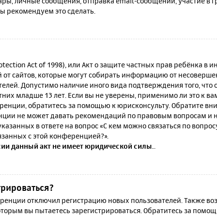
ы, личные сообщения, отправка email-сообщений, участие в гру
мы рекомендуем это сделать.
rotection Act of 1998), или Акт о защите частных прав ребёнка в и
от сайтов, которые могут собирать информацию от несовершен
телей. Допустимо наличие иного вида подтверждения того, что
их младше 13 лет. Если вы не уверены, применимо ли это к ва
ренции, обратитесь за помощью к юрисконсульту. Обратите вни
ции не может давать рекомендаций по правовым вопросам и н
казанных в ответе на вопрос «С кем можно связаться по вопро
язанных с этой конференцией?».
сии данный акт не имеет юридической силы.
.
трироваться?
енции отключил регистрацию новых пользователей. Также воз
которым вы пытаетесь зарегистрироваться. Обратитесь за помо