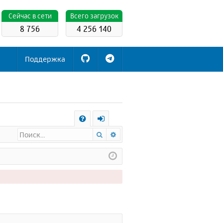
Cейчас в сети
Всего загрузок
8 756
4 256 140
Поддержка
С
Поиск
Расширенный поиск
FA
х
Q
о
д