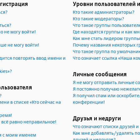
егистрация
Уровни пользователей 
ься?
Кто такие администраторы?
Кто такие модераторы?
ться?
Что такое группы пользовател
но не могу войти!
Где находятся группы и как мн
Как мне стать лидером группы
ьше не могу войти!
Почему названия некоторых г
Что такое группа по умолчани
ится повторять ввод имени и
Что означает ссылка «Наша ко
kies»?
Личные сообщения
Я не могу отправить личные 
ользователя
Я постоянно получаю нежела
?
Я получил спам или оскорбител
ени в списке «Кто сейчас на
конференции!
ремя!
Друзья и недруги
я всё равно неправильное!
Что означают списки друзей и
Как мне добавлять/удалять по
м с моим именем
друзей и недругов?