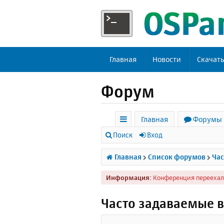
Главная
Новости
Скачат
Форум
Главная
Форумы
с
Поиск
Вход
ы
Главная
Список форумов
Час
л
Информация:
Конференция переехал
к
и
Часто задаваемые 