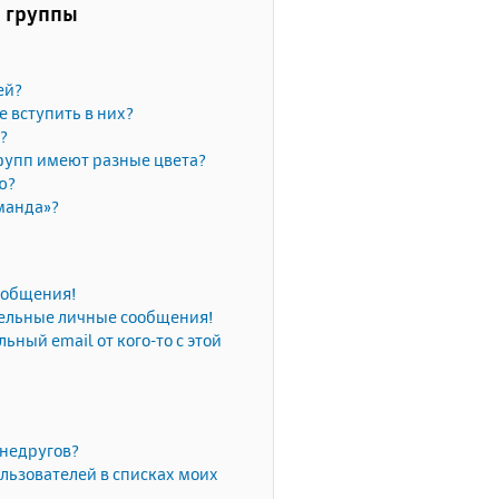
и группы
ей?
е вступить в них?
?
рупп имеют разные цвета?
ю?
манда»?
сообщения!
тельные личные сообщения!
ьный email от кого-то с этой
 недругов?
льзователей в списках моих