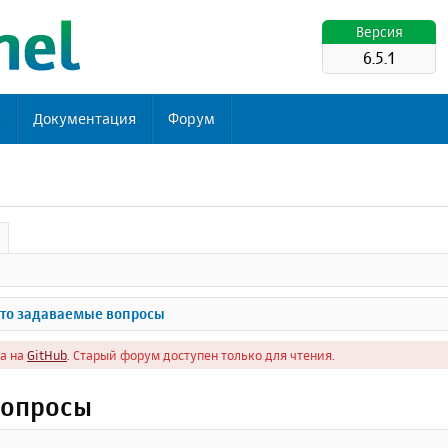
Версия
6.5.1
ь
Документация
Форум
то задаваемые вопросы
а на
GitHub
. Старый форум доступен только для чтения.
вопросы