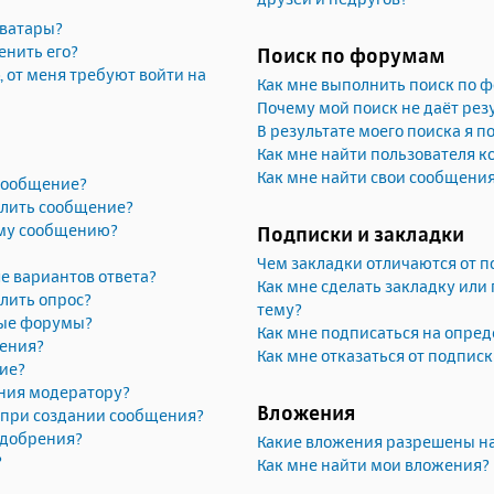
аватары?
енить его?
Поиск по форумам
, от меня требуют войти на
Как мне выполнить поиск по 
Почему мой поиск не даёт рез
В результате моего поиска я п
Как мне найти пользователя 
Как мне найти свои сообщени
 сообщение?
алить сообщение?
ему сообщению?
Подписки и закладки
Чем закладки отличаются от п
е вариантов ответа?
Как мне сделать закладку или
лить опрос?
тему?
рые форумы?
Как мне подписаться на опре
жения?
Как мне отказаться от подпис
ие?
ния модератору?
Вложения
» при создании сообщения?
одобрения?
Какие вложения разрешены н
?
Как мне найти мои вложения?