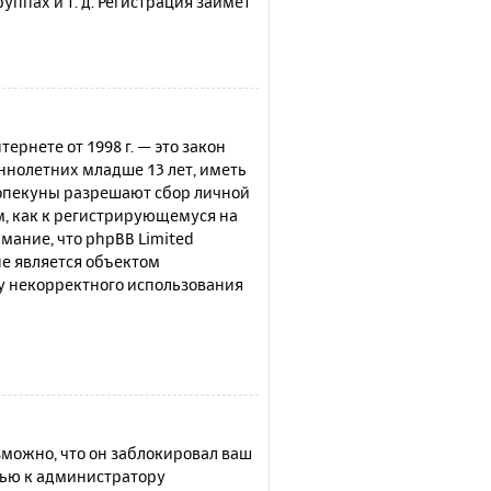
ппах и т. д. Регистрация займёт
нтернете от 1998 г. — это закон
нолетних младше 13 лет, иметь
 опекуны разрешают сбор личной
м, как к регистрирующемуся на
мание, что phpBB Limited
е является объектом
су некорректного использования
можно, что он заблокировал ваш
щью к администратору