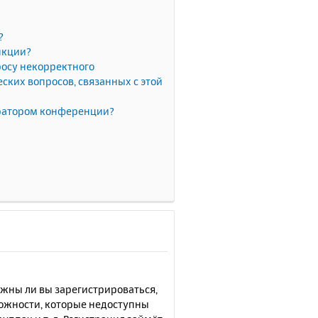
?
нкции?
росу некорректного
ких вопросов, связанных с этой
тратором конференции?
лжны ли вы зарегистрироваться,
можности, которые недоступны