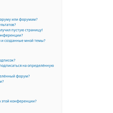
форуму или форумам?
ультатов?
олучил пустую страницу!
конференции?
я и созданные мной темы?
одписок?
 подписаться на определённую
делённый форум?
ки?
а этой конференции?