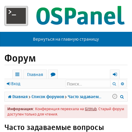
Вернуться на главную страницу
Форум
Главная
Поиск
Ра
с
о
х
Вход
ы
р
о
П
Главная
Список форумов
Часто задаваемые вопросы
л
у
д
о
Информация:
Конференция переехала на
GitHub
. Старый форум
к
м
и
доступен только для чтения.
и
ы
с
Часто задаваемые вопросы
к